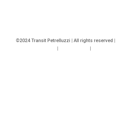
©2024 Transit Petrelluzzi | All rights reserved |
Legal notice
|
Cookie policy
|
CGV