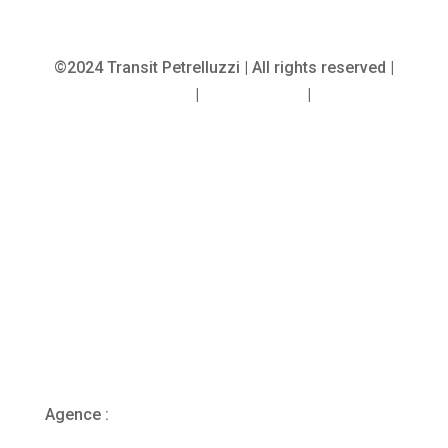
©2024 Transit Petrelluzzi | All rights reserved |
Legal notice
|
Cookie policy
|
CGV
Agence :